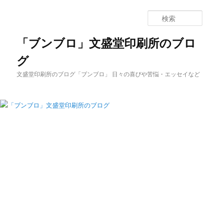
メ
サ
イ
ブ
検
ン
コ
索
コ
ン
「ブンブロ」文盛堂印刷所のブロ
ン
テ
グ
テ
ン
ン
ツ
文盛堂印刷所のブログ「ブンブロ」 日々の喜びや苦悩・エッセイなど
ツ
へ
へ
移
移
動
動