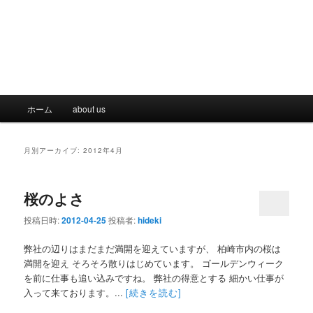
メ
ホーム
about us
イ
ン
メ
月別アーカイブ:
2012年4月
ニ
ュ
ー
桜のよさ
投稿日時:
2012-04-25
投稿者:
hideki
弊社の辺りはまだまだ満開を迎えていますが、 柏崎市内の桜は
満開を迎え そろそろ散りはじめています。 ゴールデンウィーク
を前に仕事も追い込みですね。 弊社の得意とする 細かい仕事が
入って来ております。...
[続きを読む]