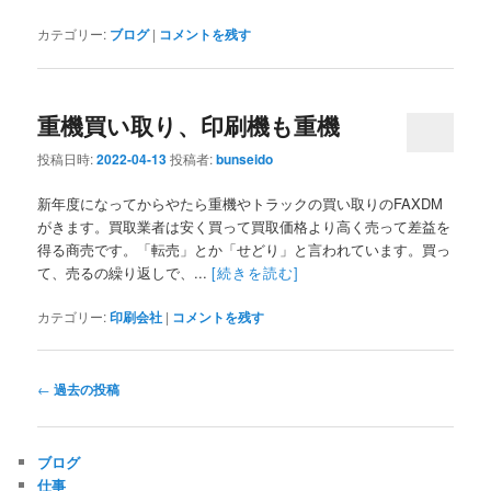
カテゴリー:
ブログ
|
コメントを残す
重機買い取り、印刷機も重機
投稿日時:
2022-04-13
投稿者:
bunseido
新年度になってからやたら重機やトラックの買い取りのFAXDM
がきます。買取業者は安く買って買取価格より高く売って差益を
得る商売です。「転売」とか「せどり」と言われています。買っ
て、売るの繰り返しで、...
[続きを読む]
カテゴリー:
印刷会社
|
コメントを残す
投
←
過去の投稿
稿
ナ
ビ
ブログ
ゲ
仕事