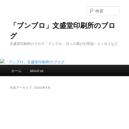
メ
サ
イ
ブ
検
ン
コ
索
コ
ン
「ブンブロ」文盛堂印刷所のブロ
ン
テ
グ
テ
ン
ン
ツ
文盛堂印刷所のブログ「ブンブロ」 日々の喜びや苦悩・エッセイなど
ツ
へ
へ
移
移
動
動
メ
ホーム
about us
イ
ン
メ
月別アーカイブ:
2022年4月
ニ
ュ
ー