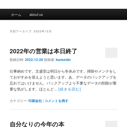
メ
ホーム
about us
イ
ン
メ
月別アーカイブ:
2022年12月
ニ
ュ
ー
2022年の営業は本日終了
投稿日時:
2022-12-28
投稿者:
bunseido
仕事納めです。文盛堂は明日から冬休みです。掃除やメンテをし
ておやすみを迎えようと思います。あ、データのバックアップを
忘れてはいけません。バックアップより不要なデータの削除が重
要な気がします。ほとんど...
[続きを読む]
カテゴリー:
印刷会社
|
コメントを残す
自分なりの今年の本