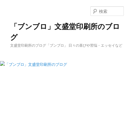
メ
サ
イ
ブ
検
ン
コ
索
コ
ン
「ブンブロ」文盛堂印刷所のブロ
ン
テ
グ
テ
ン
ン
ツ
文盛堂印刷所のブログ「ブンブロ」 日々の喜びや苦悩・エッセイなど
ツ
へ
へ
移
移
動
動